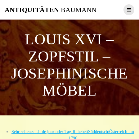
Zum
ANTIQUITÄTEN
BAUMANN
Inhalt
springen
LOUIS XVI –
ZOPFSTIL –
JOSEPHINISCHE
MÖBEL
Sehr seltenes Lit de jour oder Tag-RuhebettSüddeutsch/Österreich um
1790