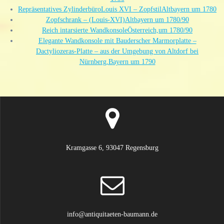
Repräsentatives ZylinderbüroLouis XVI – ZopfstilAltbayern um 1780
Zopfschrank – (Louis-XVI)Altbayern um 1780/90
Reich intarsierte WandkonsoleÖsterreich,um 1780/90
Elegante Wandkonsole mit Bauderscher Marmorplatte –
Dactyliozeras-Platte – aus der Umgebung von Altdorf bei
Nürnberg,Bayern um 1790
Kramgasse 6, 93047 Regensburg
info@antiquitaeten-baumann.de