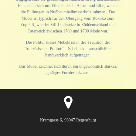
Es handelt sich um Filetbänder in Ahorn und Eibe, welche
die Füllungen in Nußbaumhalbmaserholz rahmen,. Das
Möbel ist typisch für den Übergang vom Rokoko zum
Zopfstil, wie der Stil Louisseize in Süddeutschland und
Österreich zwischen 1780 und 1790 Mode war.
Die Politur dieses Möbels ist in der Tradition der
“französischen Politur” – Schellack – ausschließlich
handwerklich aufgetragen.
Das Möbel zeichnet sich durch ein ungewöhnlich starkes,
gesägtes Furnierholz aus.
Kramgasse 6, 93047 Regensburg