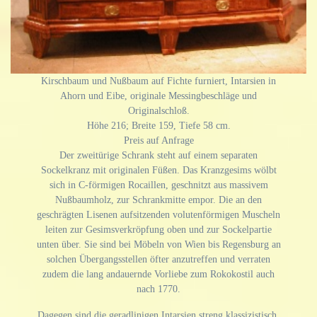
Kirschbaum und Nußbaum auf Fichte furniert, Intarsien in
Ahorn und Eibe, originale Messingbeschläge und
Originalschloß.
Höhe 216; Breite 159, Tiefe 58 cm.
Preis auf Anfrage
Der zweitürige Schrank steht auf einem separaten
Sockelkranz mit originalen Füßen. Das Kranzgesims wölbt
sich in C-förmigen Rocaillen, geschnitzt aus massivem
Nußbaumholz, zur Schrankmitte empor. Die an den
geschrägten Lisenen aufsitzenden volutenförmigen Muscheln
leiten zur Gesimsverkröpfung oben und zur Sockelpartie
unten über. Sie sind bei Möbeln von Wien bis Regensburg an
solchen Übergangsstellen öfter anzutreffen und verraten
zudem die lang andauernde Vorliebe zum Rokokostil auch
nach 1770.
Dagegen sind die geradlinigen Intarsien streng klassizistisch.