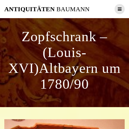
Zum
ANTIQUITÄTEN
BAUMANN
Inhalt
springen
Zopfschrank –
(Louis-
XVI)Altbayern um
1780/90