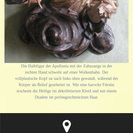
Die Halbfigur der Apollonia mit der Zahnzange in der
rechten Hand schwebt auf einer Wolkenbahn. Der
vollplastische Kopf ist nach links oben gewandt, während der
Körper als Relief gearbeitet ist. Wie eine barocke Fürstin
erscheint die Heilige im dekolletierten Kleid und mit einem
Diadem im perlengeschmückten Haar.