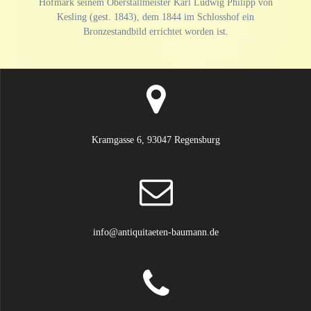
Hofmark seinem Oberstallmeister Karl Ludwig Philipp von
Kesling (gest. 1843), dem 1844 im Schlosshof ein
Bronzestandbild errichtet worden ist.
Kramgasse 6, 93047 Regensburg
info@antiquitaeten-baumann.de