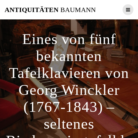
Zum
ANTIQUITÄTEN
BAUMANN
Inhalt
springen
Eines von fünf
bekannten
Tafelklavieren von
Georg Winckler
(1767-1843) –
seltenes