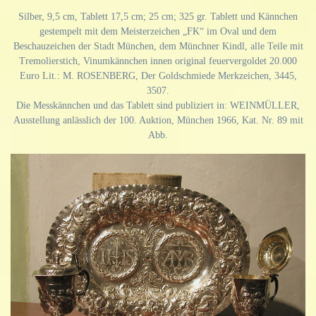
Silber, 9,5 cm, Tablett 17,5 cm; 25 cm; 325 gr. Tablett und Kännchen
gestempelt mit dem Meisterzeichen „FK“ im Oval und dem
Beschauzeichen der Stadt München, dem Münchner Kindl, alle Teile mit
Tremolierstich, Vinumkännchen innen original feuervergoldet 20.000
Euro Lit.: M. ROSENBERG, Der Goldschmiede Merkzeichen, 3445,
3507.
Die Messkännchen und das Tablett sind publiziert in: WEINMÜLLER,
Ausstellung anlässlich der 100. Auktion, München 1966, Kat. Nr. 89 mit
Abb.