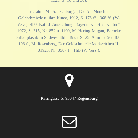
1923, S. 16 und 50).
Literatur: M. Frankenburger, Die Alt-Münchner
Goldschmiede u. ihre Kunst, 1912, S. 178 ff., 368 ff. (W-
Verz.), 480; Kat. d. Ausstellung „Bayern, Kunst u. Kultur“,
1972, S. 215, Nr. 852 u. 1190; M. Hering-Mitgau, Barocke
Silberplastik in Südwestdtld., 1973, S. 25, Anm. 6, 96, 100,
103 f.; M. Rosenberg, Der Goldschmiede Merkzeichen II,
31923, Nr. 3507 f.; ThB (W-Verz.).
Kramgasse 6, 93047 Regensburg