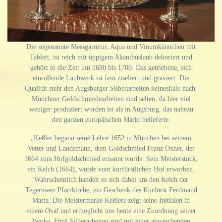
Die sogenannte Messgarnitur, Aqua und Vinumkännchen mit
Tablett, ist reich mit üppigem Akanthuslaub dekoriert und
gehört in die Zeit um 1680 bis 1700. Das getriebene, sich
einrollende Laubwerk ist fein ziseliert und graviert. Die
Qualität steht den Augsburger Silberarbeiten keinesfalls nach.
Münchner Goldschmiedearbeiten sind selten, da hier viel
weniger produziert worden ist als in Augsburg, das nahezu
den ganzen europäischen Markt belieferte.
„Keßler begann seine Lehre 1652 in München bei seinem
Vetter und Landsmann, dem Goldschmied Franz Oxner, der
1664 zum Hofgoldschmied ernannt wurde. Sein Meisterstück,
ein Kelch (1664), wurde vom kurfürstlichen Hof erworben.
Wahrscheinlich handelt es sich dabei um den Kelch der
Tegernseer Pfarrkirche, ein Geschenk des Kurfürst Ferdinand
Maria. Die Meistermarke Keßlers zeigt seine Initialen in
einem Oval und ermöglicht uns heute eine Zuordnung seiner
Werke. Fünf Silberarbeiten sind mit einer abweichenden