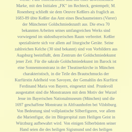
Marke, mit den Initialen „FK“ im Rechteck, gestempelt; M.
Rosenberg schließt sie dem Oeuvre Keßlers als fraglich an.
1683-89 übte Keßler das Amt eines Beschaumeisters (Vierer)
der Münchener Goldschmiedezunft aus. Die etwa 70
bekannten Arbeiten seines umfangreichen Werks sind
vorwiegend im südostbayerischen Raum verbreitet. Keßler
spezialisierte sich vor allem auf liturgische Geräte. Seine
zahlreichen Kelche (30 sind bekannt) sind von Vorbildern aus
Augsburg beeinflußt, dem Zentrum der Goldschmiedekunst
jener Zeit. Für die sakrale Goldschmiedekunst im Barock ist
eine Sonnenmonstranz in der Theatinerkirche in München
charakteristisch, in die Teile des Brautschmucks der
Kurfürstin Adelheid von Savoyen, der Gemahlin des Kurfürst
Ferdinand Maria von Bayern, eingesetzt sind. Prunkvoll
ausgestattet sind die Monstranzen mit dem Motiv der Wurzel
Jesse im Bayerischen Nationalmuseum (München) und die
1697 geschaffene Monstranz in Altfraunhofen bei Vilsbiburg.
Von Bedeutung sind vollplastische Silberfiguren, vor allem
die Marienfigur, die im Bürgerspital zum Heiligen Geist in
Würzburg aufbewahrt wird. Von einigen Silberbüsten seiner
Hand seien die des heiligen Sigismund und des heiligen