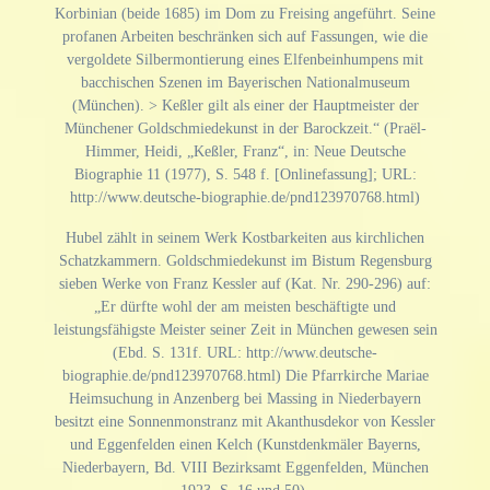
Korbinian (beide 1685) im Dom zu Freising angeführt. Seine
profanen Arbeiten beschränken sich auf Fassungen, wie die
vergoldete Silbermontierung eines Elfenbeinhumpens mit
bacchischen Szenen im Bayerischen Nationalmuseum
(München). > Keßler gilt als einer der Hauptmeister der
Münchener Goldschmiedekunst in der Barockzeit.“ (Praël-
Himmer, Heidi, „Keßler, Franz“, in: Neue Deutsche
Biographie 11 (1977), S. 548 f. [Onlinefassung]; URL:
http://www.deutsche-biographie.de/pnd123970768.html)
Hubel zählt in seinem Werk Kostbarkeiten aus kirchlichen
Schatzkammern. Goldschmiedekunst im Bistum Regensburg
sieben Werke von Franz Kessler auf (Kat. Nr. 290-296) auf:
„Er dürfte wohl der am meisten beschäftigte und
leistungsfähigste Meister seiner Zeit in München gewesen sein
(Ebd. S. 131f. URL: http://www.deutsche-
biographie.de/pnd123970768.html) Die Pfarrkirche Mariae
Heimsuchung in Anzenberg bei Massing in Niederbayern
besitzt eine Sonnenmonstranz mit Akanthusdekor von Kessler
und Eggenfelden einen Kelch (Kunstdenkmäler Bayerns,
Niederbayern, Bd. VIII Bezirksamt Eggenfelden, München